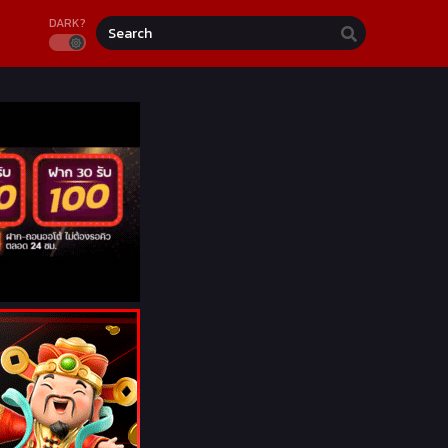
DARK?