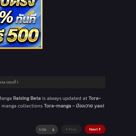
ta ตอนที่ 1
 Manga
Raising Beta
is always updated at
Tora-
of manga collections
Tora-manga - มังงะวาย yaoi
Prev
Next