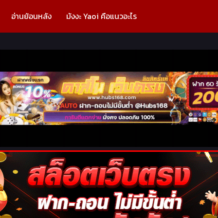
อ่านย้อนหลัง
มังงะ Yaoi คือแนวอะไร