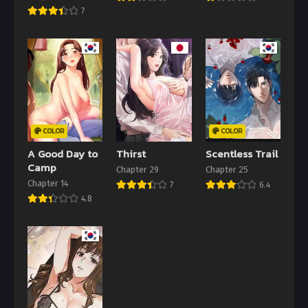
7
COLOR
COLOR
A Good Day to
Thirst
Scentless Trail
Camp
Chapter 29
Chapter 25
Chapter 14
7
6.4
4.8