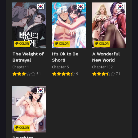
COLOR
COLOR
COLOR
The Weight of
It’s Ok to Be
A Wonderful
Betrayal
Short!
New World
Chapter 1
Chapter 5
Chapter 132
6.1
9
7.1
COLOR
Daughter