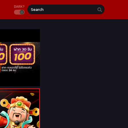
DARK?