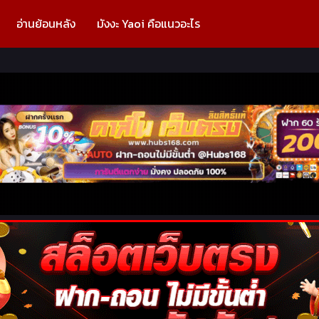
อ่านย้อนหลัง
มังงะ Yaoi คือแนวอะไร