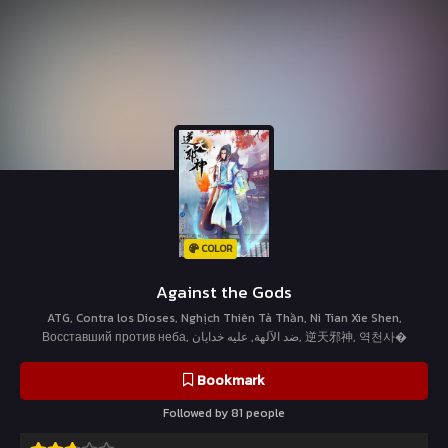
COLOR
Against the Gods
ATG, Contra los Dioses, Nghịch Thiên Tà Thần, Ni Tian Xie Shen,
Восставший против неба, ضد الآلهة, علیه خدایان, 逆天邪神, 역천사�
Bookmark
Followed by 81 people