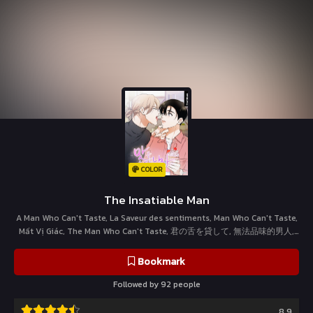
COLOR
The Insatiable Man
A Man Who Can't Taste, La Saveur des sentiments, Man Who Can't Taste,
Mất Vị Giác, The Man Who Can't Taste, 君の舌を貸して, 無法品味的男人,
맛볼 수 없는 남자, 맛볼수없는남자
Bookmark
Followed by 92 people
8.9