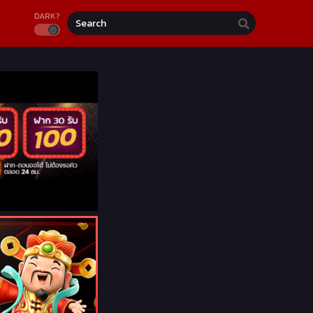
DARK?