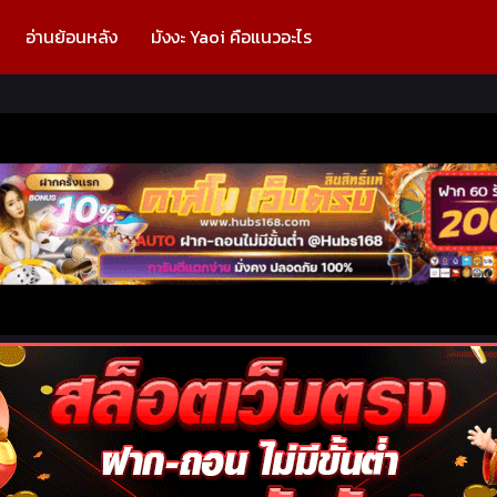
อ่านย้อนหลัง
มังงะ Yaoi คือแนวอะไร