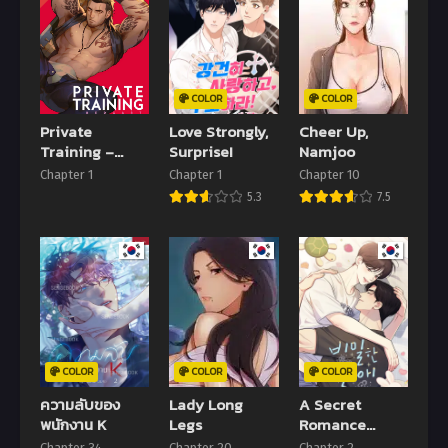
COLOR
COLOR
Private
Love Strongly,
Cheer Up,
Training –
Surprise!
Namjoo
Final Fantasy
Chapter 1
Chapter 1
Chapter 10
XV
5.3
7.5
COLOR
COLOR
COLOR
ความลับของ
Lady Long
A Secret
พนักงาน K
Legs
Romance
Between Us
Chapter 34
Chapter 20
Chapter 2