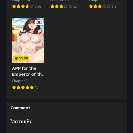
7.56
5.7
5.8
COLOR
APP for the
Emperor of the
Night
Chapter 7
10
Comment
ใส่ความเห็น