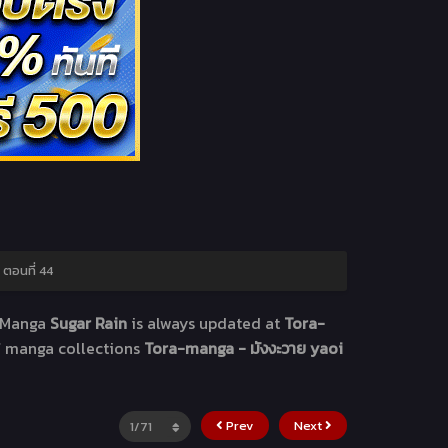
 ตอนที่ 44
 Manga
Sugar Rain
is always updated at
Tora-
of manga collections
Tora-manga - มังงะวาย yaoi
Prev
Next