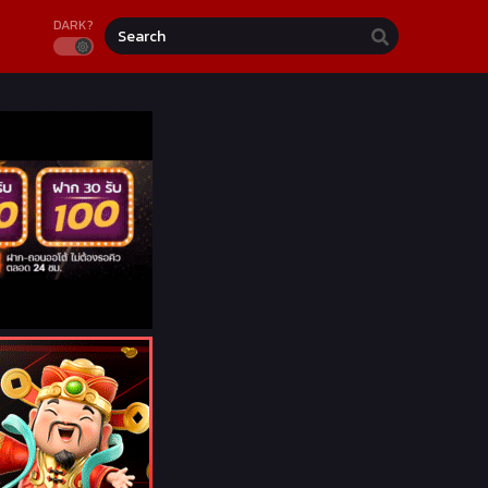
DARK?