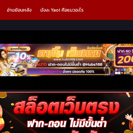
อ่านย้อนหลัง
มังงะ Yaoi คือแนวอะไร