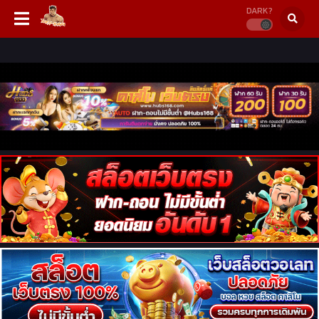
DARK?