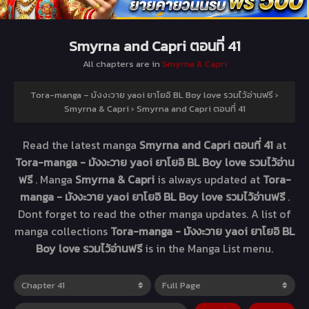
Smyrna and Capri ตอนที่ 41
All chapters are in
Smyrna & Capri
Tora-manga – มังงะวาย yaoi ยาโยอิ BL Boy love รวมไว้อ่านฟรี
›
Smyrna & Capri
›
Smyrna and Capri ตอนที่ 41
Read the latest manga
Smyrna and Capri ตอนที่ 41
at
Tora-manga - มังงะวาย yaoi ยาโยอิ BL Boy love รวมไว้อ่าน
ฟรี
. Manga
Smyrna & Capri
is always updated at
Tora-
manga - มังงะวาย yaoi ยาโยอิ BL Boy love รวมไว้อ่านฟรี
.
Dont forget to read the other manga updates. A list of
manga collections
Tora-manga - มังงะวาย yaoi ยาโยอิ BL
Boy love รวมไว้อ่านฟรี
is in the Manga List menu.