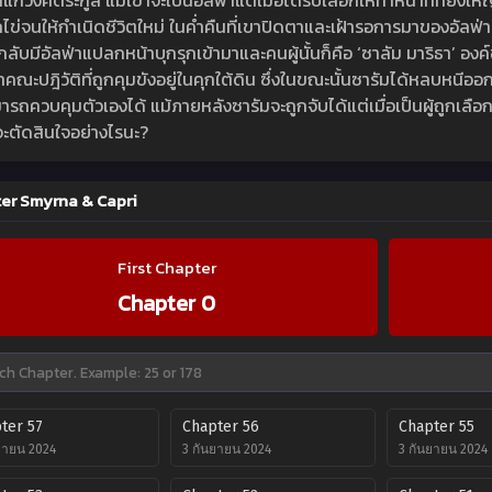
ก่วงศ์ตระกูล แม้เขาจะเป็นอัลฟ่าแต่เมื่อได้รับเลือกให้ทำหน้าที่ที่ยิ่งให
ไข่จนให้กำเนิดชีวิตใหม่ ในค่ำคืนที่เขาปิดตาและเฝ้ารอการมาของอัลฟ่า
กลับมีอัลฟ่าแปลกหน้าบุกรุกเข้ามาและคนผู้นั้นก็คือ ‘ซาลัม มาริธา’ อง
คณะปฎิวัติที่ถูกคุมขังอยู่ในคุกใต้ดิน ซึ่งในขณะนั้นซารัมได้หลบหนี
ารถควบคุมตัวเองได้ แม้ภายหลังซารัมจะถูกจับได้แต่เมื่อเป็นผู้ถูกเลือ
จะตัดสินใจอย่างไรนะ?
er Smyrna & Capri
First Chapter
Chapter 0
ter 57
Chapter 56
Chapter 55
ยายน 2024
3 กันยายน 2024
3 กันยายน 2024