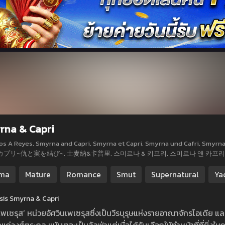
rna & Capri
A Reyes, Smyrna and Capri, Smyrna et Capri, Smyrna und Cafri, Smyrna und Capri, سميرنا وكابري, สมีร์
カプリ~仇と実を結び~, 士麥納&卡普里, 스미르나 & 키프리, 스미르나 앤 카프리
ma
Mature
Romance
Smut
Supernatural
Ya
sis Smyrna & Capri
เพเซรุส’ หน่วยอัศวินเพเซรุสซึ่งเป็นวีรบุรุษแห่งรายอาณาจักรโอเดีย และผ