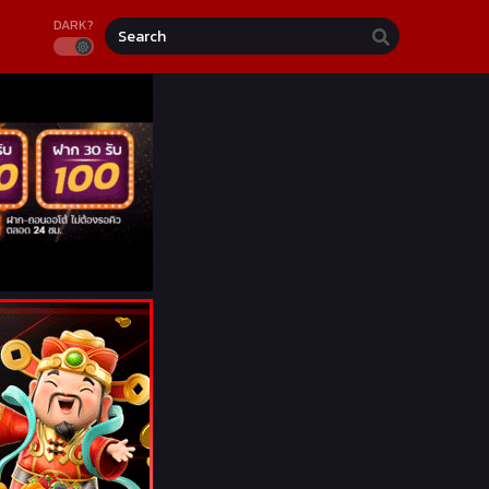
DARK?