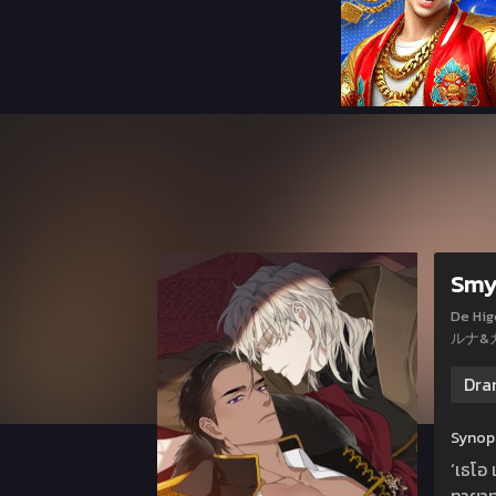
Smy
De Higos 
ルナ&
Dra
Synop
‘เธโอ 