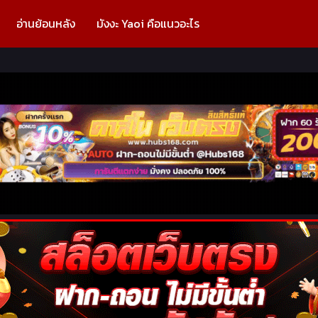
อ่านย้อนหลัง
มังงะ Yaoi คือแนวอะไร