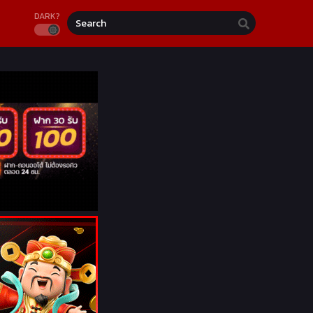
DARK?