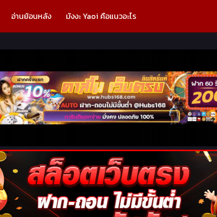
อ่านย้อนหลัง
มังงะ Yaoi คือแนวอะไร