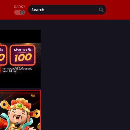
DARK?