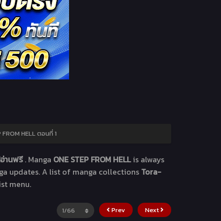
FROM HELL ตอนที่ 1
อ่านฟรี
. Manga
ONE STEP FROM HELL
is always
ga updates. A list of manga collections
Tora-
ist menu.
Prev
Next