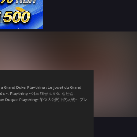
a Grand Duke, Plaything : Le jouet du Grand
ông Tước ~, Plaything ~어느 대공 각하의 장난감,
 Gran Duque, Plaything~某位大公閣下的玩物~, プレ