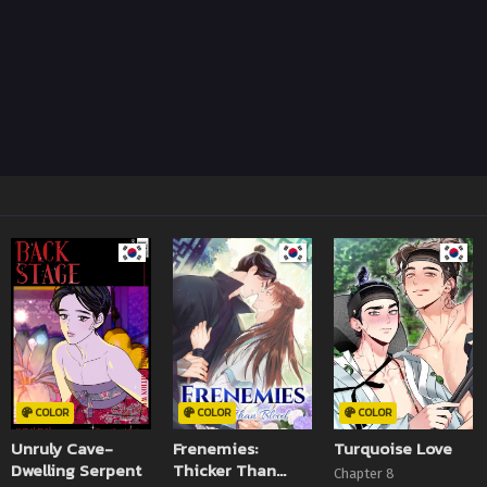
COLOR
COLOR
COLOR
Unruly Cave-
Frenemies:
Turquoise Love
Dwelling Serpent
Thicker Than
Chapter 8