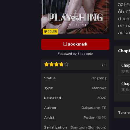
อิลิไ
ก็ไม่
ด้วยก
เขา ตอ
อนาจา
COLOR
Bookmark
Chapt
Followed by 31 people
7.5
Chap
18 สิ
Status
Ongoing
Chap
Type
Manhwa
18 สิ
Released
2020
Author
Dalgadang, TR
Tora-m
Artist
Potion (포션)
Serialization
Bomtoon (Bomtoon)