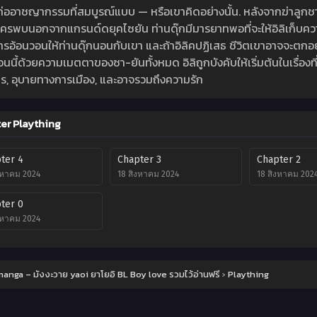
ด้ก่ออาชญากรรมที่สมบูรณ์แบบ — หรือเขาคิดอย่างนั้น. หลังจากฆ่าลูกช
มีใครพบนอกจากแกรนด์ดยุคไซยัน ท่านดุ๊กมีมารยาทพอที่จะให้อิลิเก็บ
ารอ้อนวอนให้ท่านดุ๊กนอนกับเขา และถ้าอิลิคปฏิเสธ ชีวิตเขาอาจจะตก
นนี้ด้วยความเมตตาของซา-ยันทั้งหมด อิลิถูกบังคับให้เริ่มต้นในเรื่องที
ร, อุบายทางการเมือง, และอาจรวมถึงความรัก
er Plaything
ter 4
Chapter 3
Chapter 2
งหาคม 2024
18 สิงหาคม 2024
18 สิงหาคม 202
ter 0
งหาคม 2024
anga – มังงะวาย yaoi ยาโยอิ BL Boy love รวมไว้อ่านฟรี
›
Plaything