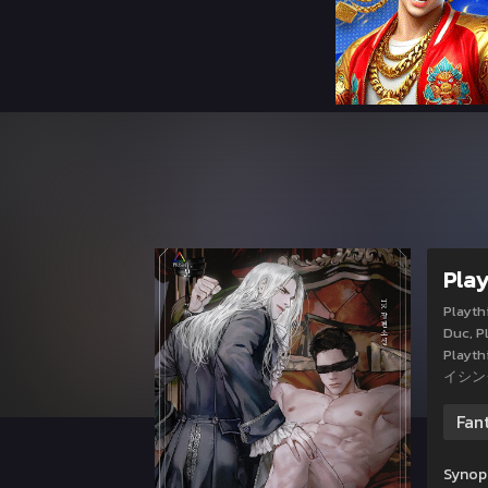
Play
Playth
Duc, P
Playt
イシン
Fan
Synops