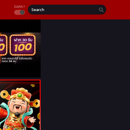
DARK?