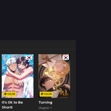
COLOR
COLOR
It’s Ok to Be
Turning
Short!
Chapter 1