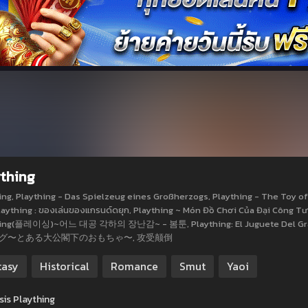
thing
ing, Plaything - Das Spielzeug eines Großherzogs, Plaything - The Toy of 
laything : ของเล่นของแกรนด์ดยุก, Plaything ~ Món Đồ Chơi Của Đại C
hing(플레이싱)~어느 대공 각하의 장난감~ - 봄툰, Plaything: El Juguete Del
グ〜とある大公閣下のおもちゃ〜, 攻受颠倒
tasy
Historical
Romance
Smut
Yaoi
is Plaything