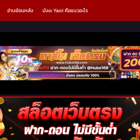
อ่านย้อนหลัง
มังงะ Yaoi คือแนวอะไร