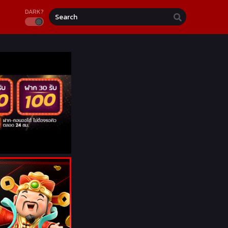
DARK?