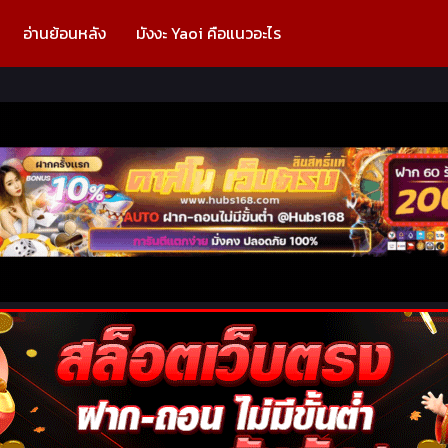
อ่านย้อนหลัง
มังงะ Yaoi คือแนวอะไร