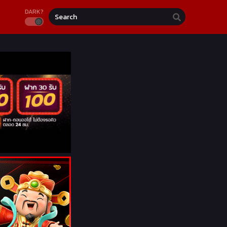
DARK?