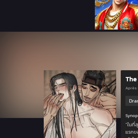
The 
Après
Dra
Synops
“ในที่
แรกของ