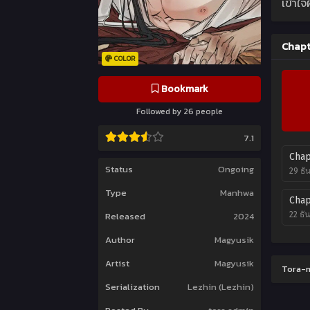
เข้าใจ
Chapt
COLOR
Bookmark
Followed by 26 people
7.1
Chap
Status
Ongoing
29 ธั
Type
Manhwa
Chap
22 ธั
Released
2024
Author
Magyusik
Artist
Magyusik
Tora-m
Serialization
Lezhin (Lezhin)