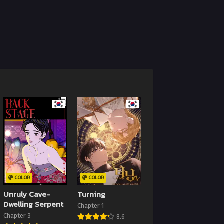
COLOR
COLOR
Unruly Cave-
Turning
Dwelling Serpent
Chapter 1
Chapter 3
8.6