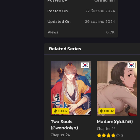
Posted By
tora admin
Posted On
22 ธันวาคม 2024
Updated On
29 ธันวาคม 2024
Views
6.7K
Related Series
COLOR
COLOR
Two Souls
Madam(คุณนาย)
(Gwendolyn)
Chapter 16
Chapter 24
8