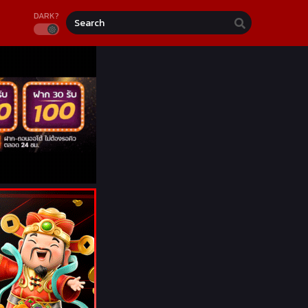
DARK?