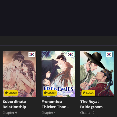
COLOR
COLOR
COLOR
Subordinate
Frenemies:
The Royal
Relationship
Thicker Than
Bridegroom
Blood
Chapter 9
Chapter 4
Chapter 2