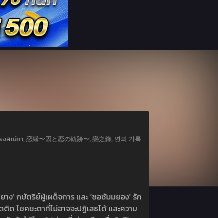
, แรงรักแรงสิเน่หา, 恋縁〜因と恋の軌跡〜, 戀之錄, 연의 기록
ยาง’ กษัตริย์ผู้เผด็จการ และ ‘ซอซัมมยอง’ รัก
ยึดติด โชคชะตาที่ไม่อาจจะปฏิเสธได้ และความ