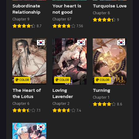
Subordinate
Your heart is
Turquoise Love
Relationship
not good
Chapter 8
Chapter 9
Chapter 67
9
8.7
7.56
COLOR
COLOR
COLOR
The Heart of
Loving
Turning
the Lotus
Lavender
Chapter 1
Chapter 6
Chapter 2
8.6
7.1
7.4