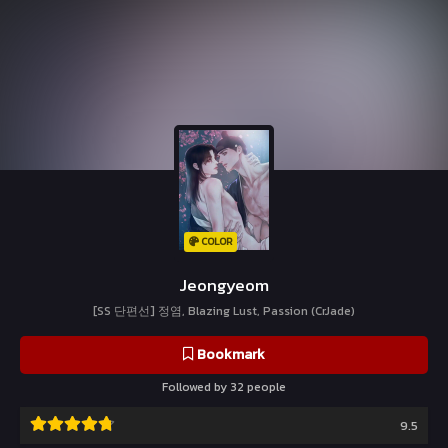
COLOR
Jeongyeom
[SS 단편선] 정염, Blazing Lust, Passion (CrJade)
Bookmark
Followed by 32 people
9.5