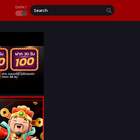
DARK?