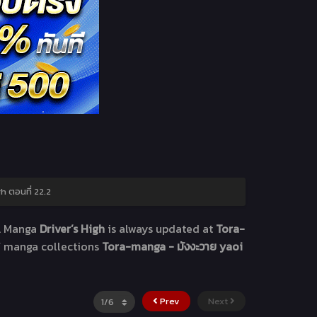
h ตอนที่ 22.2
. Manga
Driver’s High
is always updated at
Tora-
of manga collections
Tora-manga - มังงะวาย yaoi
Prev
Next