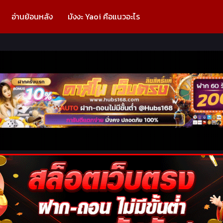
อ่านย้อนหลัง
มังงะ Yaoi คือแนวอะไร