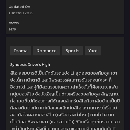
Updated On
1 มกราคม 2025
Views
147K
Drama
Romance
Sports
Yaoi
Synopsis Driver’s High
ลีโอ ลอมบาร์ดีเป็นนักขับรถแข่ง L1 สุดฮอตของทีมซุส เขา
ยังเด็ก หน้าตาดี และมีพรสวรรค์ในการขับรถจนใครๆ ก็
อิจฉาได้ และผู้ที่มีส่วนร่วมในความสำเร็จนั้นก็คือเจ.เจ. แฟน
หนุ่มของลีโอ ซึ่งบังเอิญเป็นช่างเครื่องของทีมซุส สัญญาณ
ทั้งหมดชี้ไปที่ช่องทางที่ชัดเจนสำหรับลีโอที่จะกลับบ้านเป็นปี
ที่สองติดต่อกัน แต่เมื่อเจเจเลิกกับลีโอ สถานการณ์เริ่มแย่
ลง เมื่อโชคลาภของลีโอ (เครื่องรางนำโชค) หายไป ความ
เป็นมืออาชีพของเขา (และ ส่วนตัว) ชีวิตเริ่มทุกข์ทรมาน เขา
จะกำจัดประแจลิงนี้ในแผนของเขาและทวงคืนยอดนักขับที่