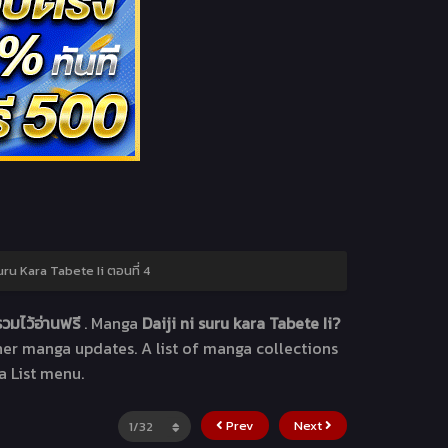
uru Kara Tabete Ii ตอนที่ 4
วมไว้อ่านฟรี
. Manga
Daiji ni suru kara Tabete Ii?
ther manga updates. A list of manga collections
a List menu.
Prev
Next