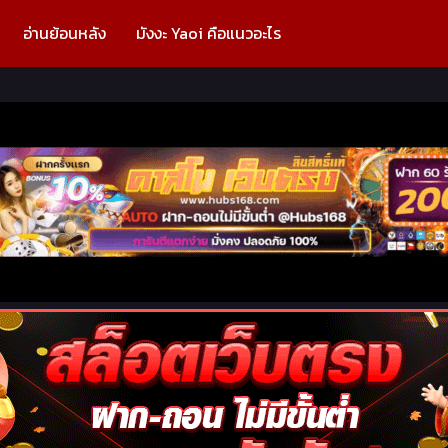
อ่านย้อนหลัง
มังงะ Yaoi คือแนวอะไร