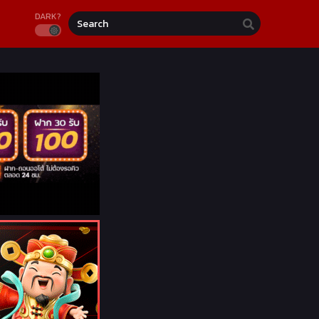
DARK?