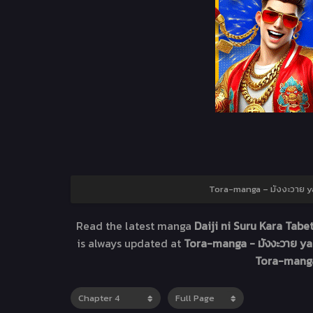
Tora-manga – มังงะวาย yao
Read the latest manga
Daiji ni Suru Kara Tabet
is always updated at
Tora-manga - มังงะวาย yao
Tora-manga 