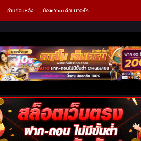
อ่านย้อนหลัง
มังงะ Yaoi คือแนวอะไร