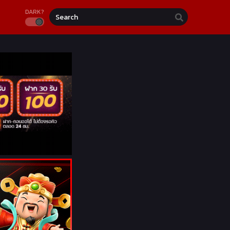
DARK?