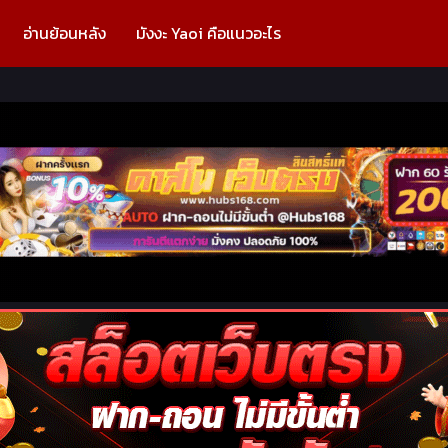
อ่านย้อนหลัง
มังงะ Yaoi คือแนวอะไร