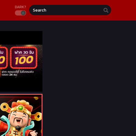
DARK?