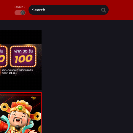
DARK?