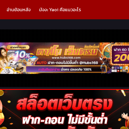
อ่านย้อนหลัง
มังงะ Yaoi คือแนวอะไร