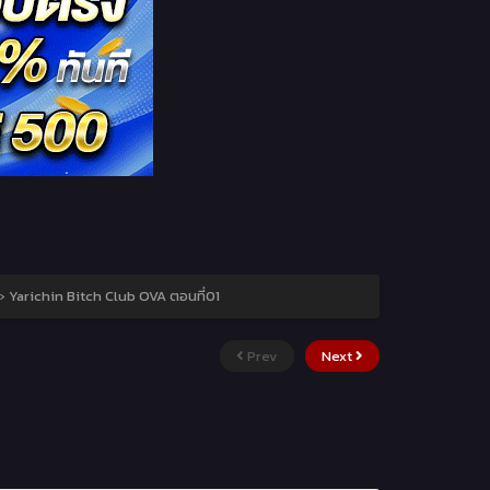
›
Yarichin Bitch Club OVA ตอนที่01
Prev
Next