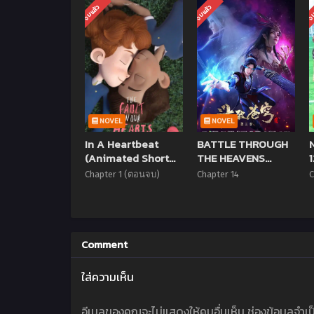
จบแล้ว
จบแล้ว
จบ
NOVEL
NOVEL
In A Heartbeat
BATTLE THROUGH
(Animated Short
THE HEAVENS
Film)
(DOUPO
Chapter 1 (ตอนจบ)
Chapter 14
C
CANGQIONG) ศึกท้า
รบสวรรค์ (ภาค1) ตอน
ที่ 1-14 ซับไทย
Comment
ใส่ความเห็น
อีเมลของคุณจะไม่แสดงให้คนอื่นเห็น
ช่องข้อมูลจำเ