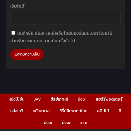
เว็บไซต์
บันทึกชื่อ, อีเมล และชื่อเว็บไซต์ของฉันบนเบราว์เซอร์นี้
สำหรับการแสดงความเห็นครั้งถัดไป
หนังโป๊จีน
JAV
ซีรี่ย์เกาหลี
มังงะ
แฮร์รี่พอตเตอร์
หนังเอวี
หนังมาเวล
ซีรี่ย์จีนพากย์ไทย
คลิปโป๊
หี
มังงะ
มังงะ
xxx