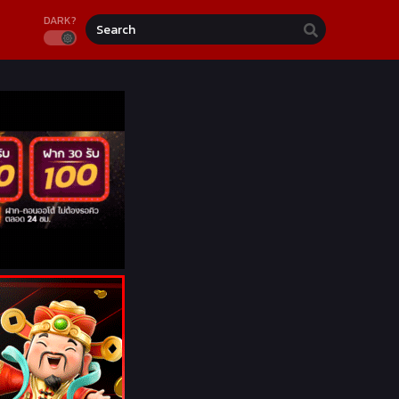
DARK?