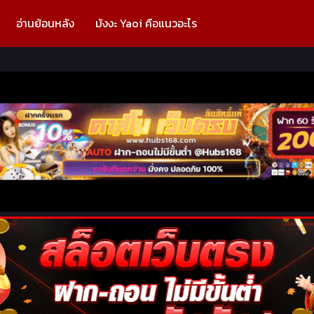
อ่านย้อนหลัง
มังงะ Yaoi คือแนวอะไร