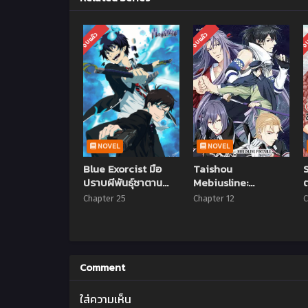
จบแล้ว
จบแล้ว
จบ
NOVEL
NOVEL
Blue Exorcist มือ
Taishou
ปราบผีพันธุ์ซาตาน
Mebiusline:
ต
ภาค 1 ตอนที่ 1-25
Chicchai-san ตอนที่
Chapter 25
Chapter 12
C
พากย์ไทย (จบแล้ว)
1-12 ซับไทย (จบแล้ว)
Comment
ใส่ความเห็น