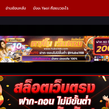
อ่านย้อนหลัง
มังงะ Yaoi คือแนวอะไร