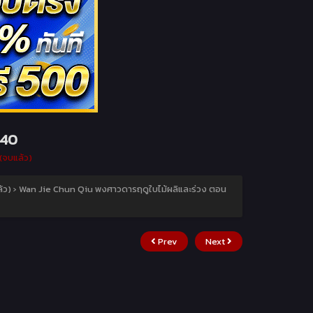
่40
(จบแล้ว)
้ว)
›
Wan Jie Chun Qiu พงศาวดารฤดูใบไม้ผลิและร่วง ตอน
Prev
Next