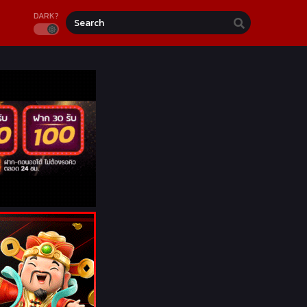
DARK?