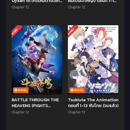
Ojisan to เกิดใหม่ต่างโลก
ผมเป็นเจ้าหญิง ตอนที่ 1-12
เพื่อนผมน่ารักโฮกเลยครับ
ซับไทย
Chapter 12
Chapter 12
ตอนที่ 1-12 ซับไทย (จบแล้ว)
จบแล้ว
จบแล้ว
NOVEL
NOVEL
BATTLE THROUGH THE
Tsukiuta The Animation
HEAVENS (FIGHTS
ตอนที่ 1-13 ซับไทย (จบแล้ว)
BREAK SPHERE) ศึกท้ารบ
Chapter 12
Chapter 13
สวรรค์ (ภาค3) ตอนที่ 1-12
ซับไทย