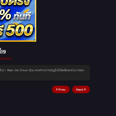
่19
(จบแล้ว)
้ว)
›
Wan Jie Chun Qiu พงศาวดารฤดูใบไม้ผลิและร่วง ตอน
Prev
Next