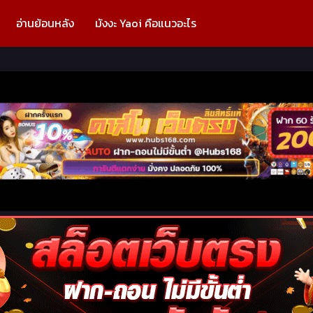
อ่านย้อนหลัง
มังงะ Yaoi คือแนวอะไร