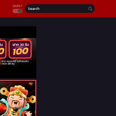
DARK?