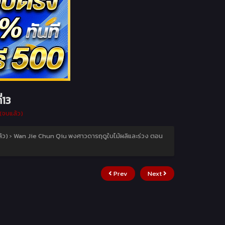
่13
(จบแล้ว)
้ว)
›
Wan Jie Chun Qiu พงศาวดารฤดูใบไม้ผลิและร่วง ตอน
Prev
Next