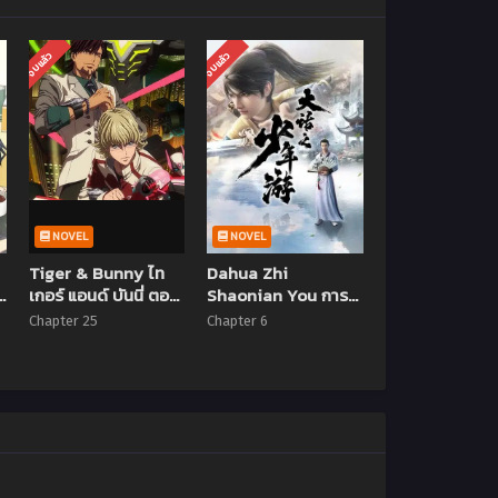
จบแล้ว
จบแล้ว
NOVEL
NOVEL
Tiger & Bunny ไท
Dahua Zhi
เกอร์ แอนด์ บันนี่ ตอน
Shaonian You การ
ที่ 1-25 พากย์ไทย [จบ
เดินทางของเด็กหนุ่ม
Chapter 25
Chapter 6
แล้ว]
นักเล่าเรื่อง ตอนที่ 1-6
ซับไทย