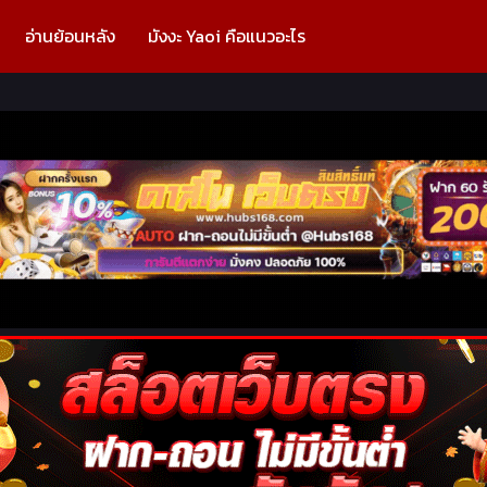
อ่านย้อนหลัง
มังงะ Yaoi คือแนวอะไร