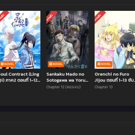
แล้ว
จบแล้ว
จบแล้ว
NOVEL
NOVEL
NOVEL
Soul Contract (Ling
Sankaku Mado no
Orenchi no Furo
i) ภาค2 ตอนที่ 1-12
Sotogawa wa Yoru
Jijou ตอนที่ 1-13 ซับ
ซับไทย [จบแล้ว]
คู่หูสามเหลี่ยมล่าปีศาจ
ไทย
Chapter 12 (ตอนจบ)
Chapter 13
ตอนที่ 1-12 ซับไทย
(จบแล้ว)