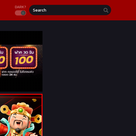
DARK?