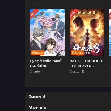
จบแล้ว
จบแล้ว
จบ
NOVEL
NOVEL
Hybrid child ตอนที่
BATTLE THROUGH
1-4 ซับไทย
THE HEAVENS
Q
(DOUPO
Chapter 4
Chapter 12
CANGQIONG) ศึกท้า
รบสวรรค์ (ภาค2)
ตอนที่ 1-12 ซับไทย
Comment
ใส่ความเห็น