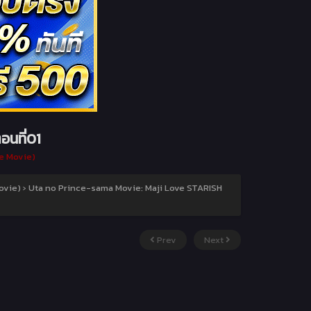
อนที่01
e Movie)
ovie)
›
Uta no Prince-sama Movie: Maji Love STARISH
Prev
Next