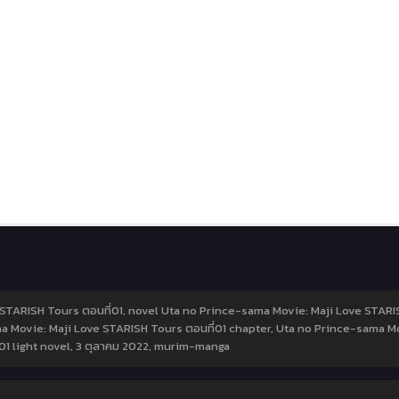
STARISH Tours ตอนที่01, novel Uta no Prince-sama Movie: Maji Love STARIS
a Movie: Maji Love STARISH Tours ตอนที่01 chapter, Uta no Prince-sama Mov
1 light novel,
3 ตุลาคม 2022
,
murim-manga