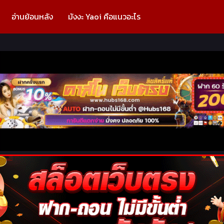
อ่านย้อนหลัง
มังงะ Yaoi คือแนวอะไร