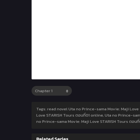
Tags: read novel Uta no Prince-sama Movie: Maji Love 
Love STARISH Tours ตอนที่01 online, Uta no Prince-sam
no Prince-sama Movie: Maji Love STARISH Tours ตอนที่0
Related Series