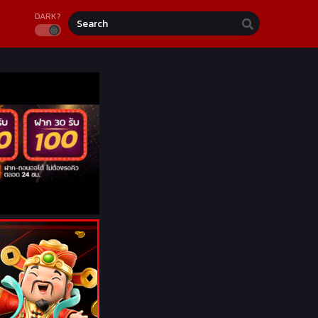
DARK?