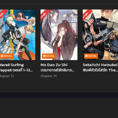
แล้ว
จบแล้ว
จบแล้ว
NOVEL
NOVEL
NOVEL
Wave!! Surfing
Mo Dao Zu Shi
Sekaiichi Hatsukoi
appe!! ตอนที่ 1-12
ปรมาจารย์ลัทธิมาร
พิมพ์หัวใจใส่รัก The
ซับไทย จบแล้ว
(ภาค1) ตอนที่ 1-15 ซับ
Movie ซับไทย
hapter 12
Chapter 35
ไทย