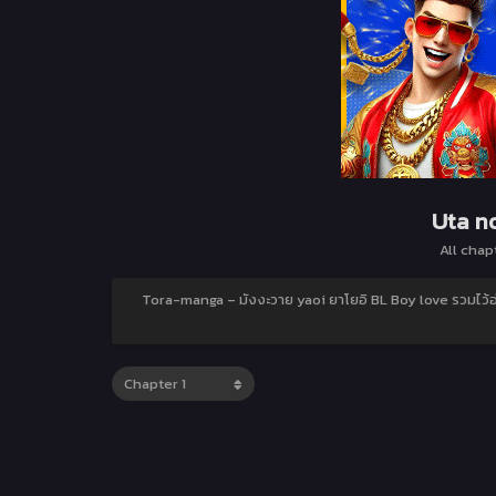
Uta no
All chap
Tora-manga – มังงะวาย yaoi ยาโยอิ BL Boy love รวมไว้อ