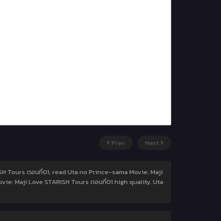
Prev
Next
H Tours ตอนที่01, read Uta no Prince-sama Movie: Maji
ie: Maji Love STARISH Tours ตอนที่01 high quality, Uta