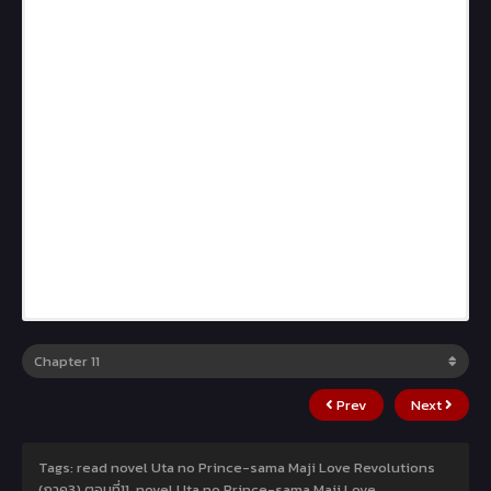
Prev
Next
Tags: read novel Uta no Prince-sama Maji Love Revolutions
(ภาค3) ตอนที่11, novel Uta no Prince-sama Maji Love