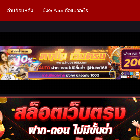
อ่านย้อนหลัง
มังงะ Yaoi คือแนวอะไร