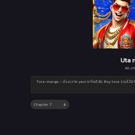
Uta 
All c
Tora-manga – มังงะวาย yaoi ยาโยอิ BL Boy love รวมไว้อ่า