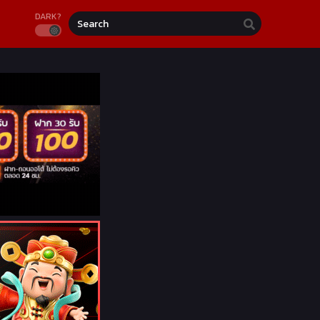
DARK?