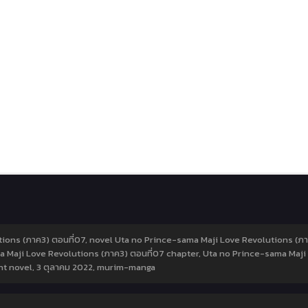
ions (ภาค3) ตอนที่07, novel Uta no Prince-sama Maji Love Revolutions (ภา
a Maji Love Revolutions (ภาค3) ตอนที่07 chapter, Uta no Prince-sama Maji 
ht novel,
3 ตุลาคม 2022
,
murim-manga