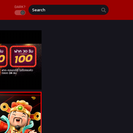
DARK?