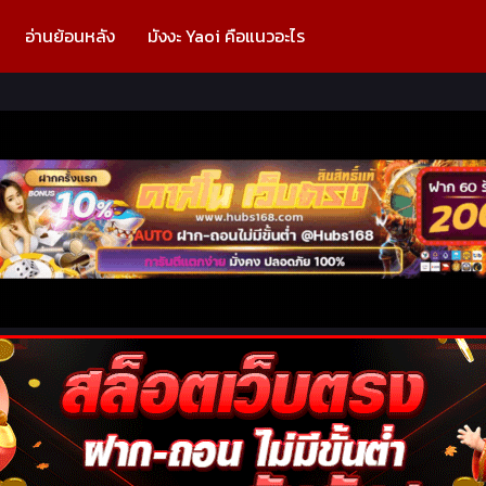
อ่านย้อนหลัง
มังงะ Yaoi คือแนวอะไร