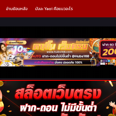
อ่านย้อนหลัง
มังงะ Yaoi คือแนวอะไร