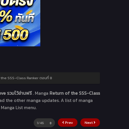
 the SSS-Class Ranker ตอนที่ 8
ve รวมไว้อ่านฟรี
. Manga
Return of the SSS-Class
ead the other manga updates. A list of manga
e Manga List menu.
Prev
Next