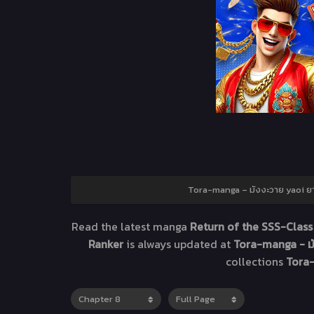
Tora-manga – มังงะวาย yaoi ยาโ
Read the latest manga
Return of the SSS-Class
Ranker
is always updated at
Tora-manga - มั
collections
Tora-