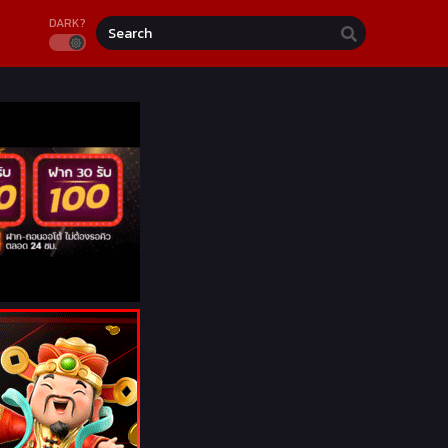
DARK?