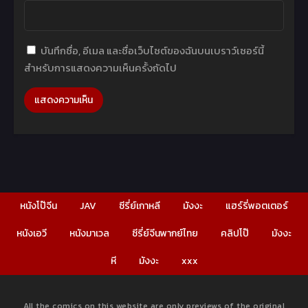
บันทึกชื่อ, อีเมล และชื่อเว็บไซต์ของฉันบนเบราว์เซอร์นี้
สำหรับการแสดงความเห็นครั้งถัดไป
หนังโป๊จีน
JAV
ซีรี่ย์เกาหลี
มังงะ
แฮร์รี่พอตเตอร์
หนังเอวี
หนังมาเวล
ซีรี่ย์จีนพากย์ไทย
คลิปโป๊
มังงะ
หี
มังงะ
xxx
All the comics on this website are only previews of the original