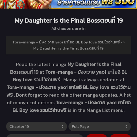
My Daughter is the Final Bossตอนที่ 19
All chapters are in
Tora-manga – มังงะวาย yaoi ยาโยอิ BL Boy love รวมไว้อ่านฟรี
›
›
My Daughter is the Final Bossตอนที่ 19
Read the latest manga
My Daughter is the Final
Bossตอนที่ 19
at
Tora-manga - มังงะวาย yaoi ยาโยอิ BL
Boy love รวมไว้อ่านฟรี
. Manga
is always updated at
Tora-manga - มังงะวาย yaoi ยาโยอิ BL Boy love รวมไว้อ่าน
ฟรี
. Dont forget to read the other manga updates. A list
of manga collections
Tora-manga - มังงะวาย yaoi ยาโยอิ
BL Boy love รวมไว้อ่านฟรี
is in the Manga List menu.