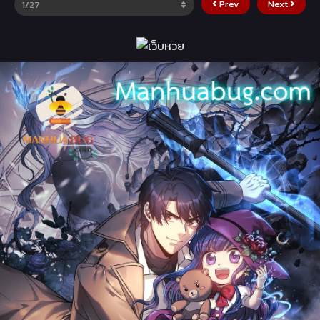
Prev
Next