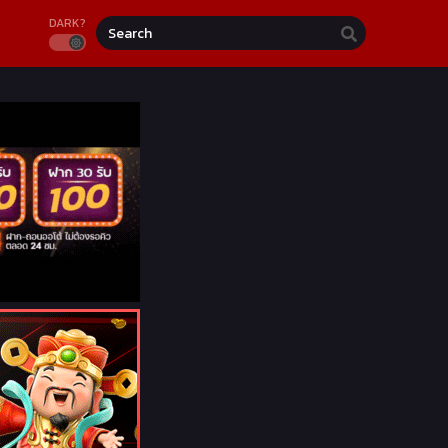
DARK?