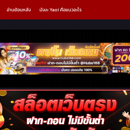
อ่านย้อนหลัง
มังงะ Yaoi คือแนวอะไร