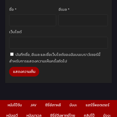
ชื่อ
*
อีเมล
*
เว็บไซต์
บันทึกชื่อ, อีเมล และชื่อเว็บไซต์ของฉันบนเบราว์เซอร์นี้
สำหรับการแสดงความเห็นครั้งถัดไป
หนังโป๊จีน
JAV
ซีรี่ย์เกาหลี
มังงะ
แฮร์รี่พอตเตอร์
หนังเอวี
หนังมาเวล
ซีรี่ย์จีนพากย์ไทย
คลิปโป๊
มังงะ