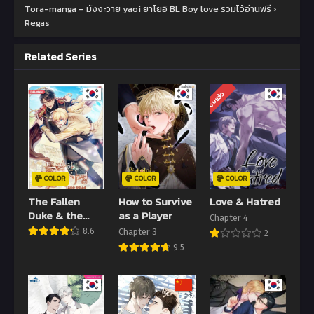
Tora-manga – มังงะวาย yaoi ยาโยอิ BL Boy love รวมไว้อ่านฟรี
›
Regas
Related Series
จบแล้ว
COLOR
COLOR
COLOR
The Fallen
How to Survive
Love & Hatred
Duke & the
as a Player
Chapter 4
Knight Who
8.6
Chapter 3
2
Hated Him
9.5