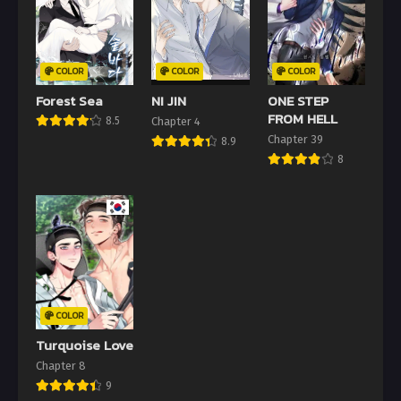
COLOR
COLOR
COLOR
Forest Sea
NI JIN
ONE STEP
FROM HELL
8.5
Chapter 4
Chapter 39
8.9
8
COLOR
Turquoise Love
Chapter 8
9