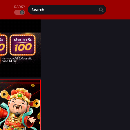
DARK?