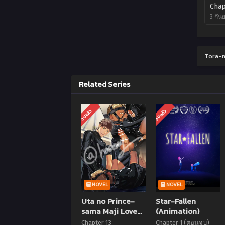
Chap
3 กัน
Tora-m
Related Series
จบแล้ว
จบแล้ว
NOVEL
NOVEL
Uta no Prince-
Star-Fallen
sama Maji Love
(Animation)
Revolutions
Chapter 13
Chapter 1 (ตอนจบ)