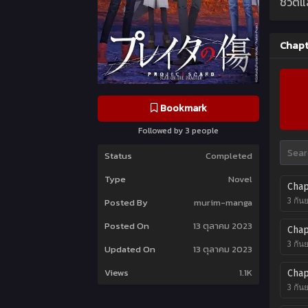
ชีวิต
Chapt
Bookmark
Followed by 3 people
Status
Completed
Type
Novel
Chap
3 กัน
Posted By
murim-manga
Posted On
13 ตุลาคม 2023
Chap
3 กัน
Updated On
13 ตุลาคม 2023
Views
1.1K
Chap
3 กัน