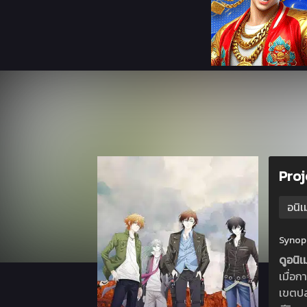
Proj
อนิเ
Synops
ดูอนิ
เมื่อก
เขตปล