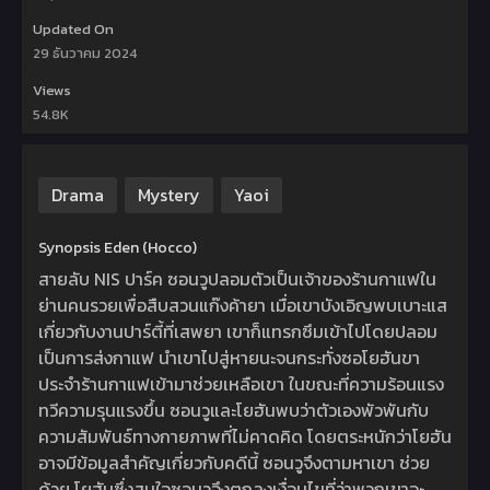
Updated On
29 ธันวาคม 2024
Views
54.8K
Drama
Mystery
Yaoi
Synopsis Eden (Hocco)
สายลับ NIS ปาร์ค ซอนวูปลอมตัวเป็นเจ้าของร้านกาแฟใน
ย่านคนรวยเพื่อสืบสวนแก๊งค้ายา เมื่อเขาบังเอิญพบเบาะแส
เกี่ยวกับงานปาร์ตี้ที่เสพยา เขาก็แทรกซึมเข้าไปโดยปลอม
เป็นการส่งกาแฟ นำเขาไปสู่หายนะจนกระทั่งซอโยฮันขา
ประจำร้านกาแฟเข้ามาช่วยเหลือเขา ในขณะที่ความร้อนแรง
ทวีความรุนแรงขึ้น ซอนวูและโยฮันพบว่าตัวเองพัวพันกับ
ความสัมพันธ์ทางกายภาพที่ไม่คาดคิด โดยตระหนักว่าโยฮัน
อาจมีข้อมูลสำคัญเกี่ยวกับคดีนี้ ซอนวูจึงตามหาเขา ช่วย
ด้วย โยฮันซึ่งสนใจซอนวูจึงตกลงเงื่อนไขที่ว่าพวกเขาจะ