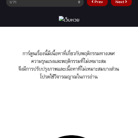
Prev
Next