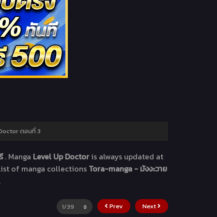
octor ตอนที่ 3
รี
. Manga
Level Up Doctor
is always updated at
list of manga collections
Tora-manga - มังงะวาย
.
Prev
Next