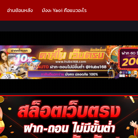
อ่านย้อนหลัง
มังงะ Yaoi คือแนวอะไร