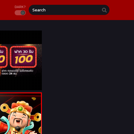
DARK?