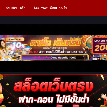
อ่านย้อนหลัง
มังงะ Yaoi คือแนวอะไร