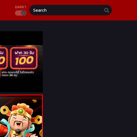
DARK?