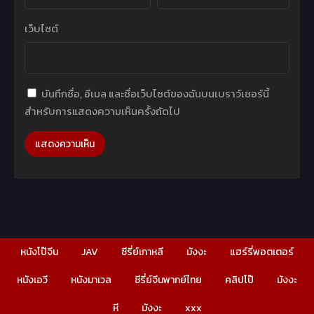
เว็บไซต์
บันทึกชื่อ, อีเมล และชื่อเว็บไซต์ของฉันบนเบราว์เซอร์นี้
สำหรับการแสดงความเห็นครั้งถัดไป
หนังโป๊จีน
JAV
ซีรี่ย์เกาหลี
มังงะ
แฮร์รี่พอตเตอร์
หนังเอวี
หนังมาเวล
ซีรี่ย์จีนพากย์ไทย
คลิปโป๊
มังงะ
หี
มังงะ
xxx