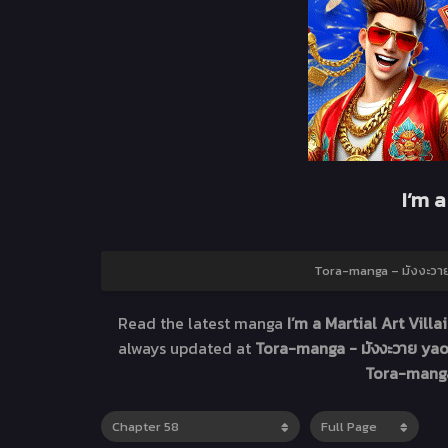
I’m a
Tora-manga – มังงะวาย 
Read the latest manga
I’m a Martial Art Villa
always updated at
Tora-manga - มังงะวาย yaoi
Tora-manga 