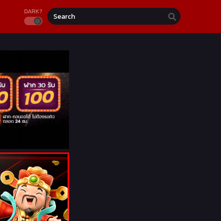
DARK?