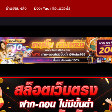
อ่านย้อนหลัง
มังงะ Yaoi คือแนวอะไร