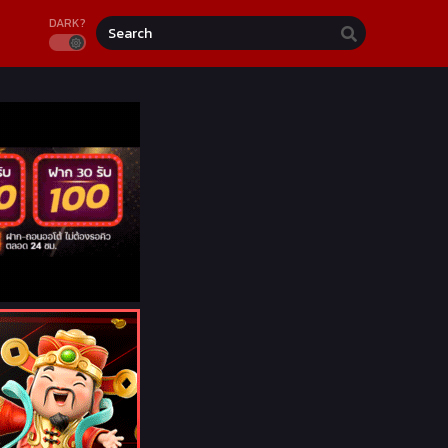
DARK?