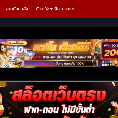
อ่านย้อนหลัง
มังงะ Yaoi คือแนวอะไร