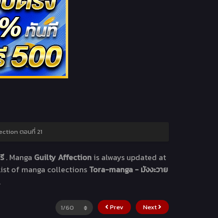
ection ตอนที่ 21
รี
. Manga
Guilty Affection
is always updated at
list of manga collections
Tora-manga - มังงะวาย
.
Prev
Next