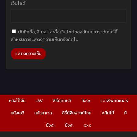
เว็บไซต์
บันทึกชื่อ, อีเมล และชื่อเว็บไซต์ของฉันบนเบราว์เซอร์นี้
สำหรับการแสดงความเห็นครั้งถัดไป
หนังโป๊จีน
JAV
ซีรี่ย์เกาหลี
มังงะ
แฮร์รี่พอตเตอร์
หนังเอวี
หนังมาเวล
ซีรี่ย์จีนพากย์ไทย
คลิปโป๊
หี
มังงะ
มังงะ
xxx