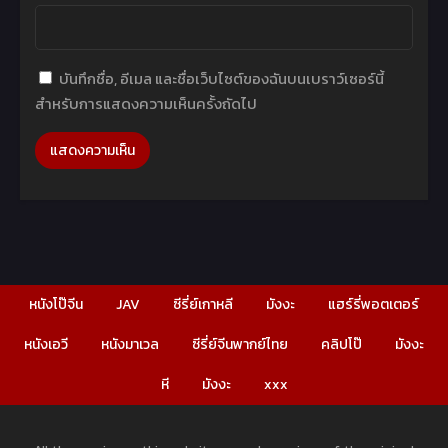
บันทึกชื่อ, อีเมล และชื่อเว็บไซต์ของฉันบนเบราว์เซอร์นี้
สำหรับการแสดงความเห็นครั้งถัดไป
หนังโป๊จีน
JAV
ซีรี่ย์เกาหลี
มังงะ
แฮร์รี่พอตเตอร์
หนังเอวี
หนังมาเวล
ซีรี่ย์จีนพากย์ไทย
คลิปโป๊
มังงะ
หี
มังงะ
xxx