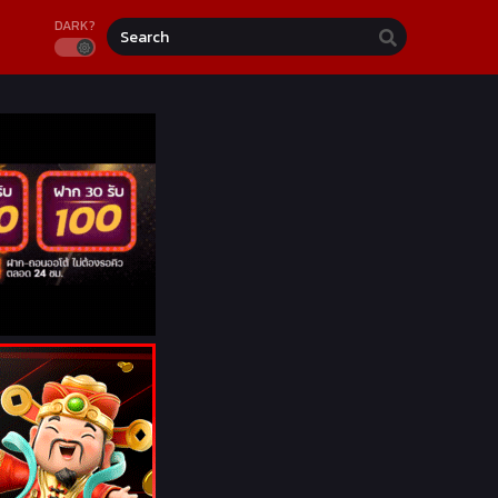
DARK?