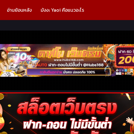
อ่านย้อนหลัง
มังงะ Yaoi คือแนวอะไร